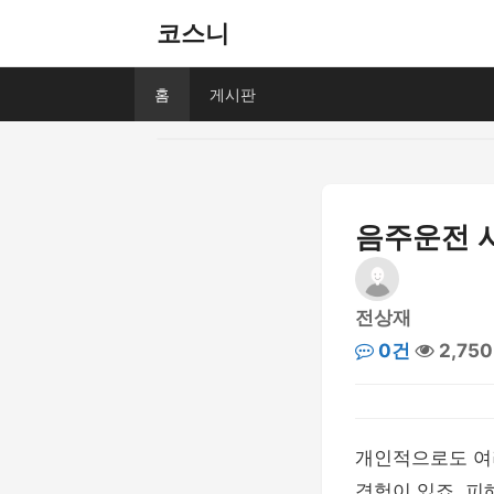
코스니
홈
게시판
음주운전 
전상재
0건
2,75
개인적으로도 여
경험이 있죠. 피