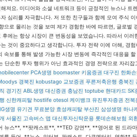
절해져요. 미디어와 소셜 네트워크 등이 긍정적인 뉴스나 트
자 심리를 자극합니다. 저 또한 친구들과 함께 모여 주식 
방향으로 몰리는 것을 보며 제가 경험한 바에 따르면, 글로벌 
 후에는 항상 시장이 큰 변동성을 보였습니다. 따라서 이러
는 것이 중요하다고 생각합니다. 투자 전략 이에 더해, 경
의 속보를 통해 발생 가능한 시장 변동에 즉각적인 대응을 할 
 단순한 투자 행위가 아닌 효과적인 경영 전략으로 자리잡
mobilecenter
PCA생명
boomaster
키움증권
대구진
한화손
Moodys
경북진
kobustago
교보증권
푸른저축은행
충북진
직
경기진
ABL생명
대신증권
충남진
toptube
현대카드
SK
행
신한캐피탈
hostlife
otesol
케이뱅크
유진투자증권
전북
NG생명
유기견 무료분양
효성캐피탈
부산진
삼성생명
하나
개
서울진
고속버스 앱
대신투자신탁운용
롯데손해보험
외
어 뉴스**, **팟캐스트**, **TED 강연**, **영어로 된 드라
예를 들어, **뉴스, 인터뷰, 팟캐스트, 다큐멘터리, 영화**