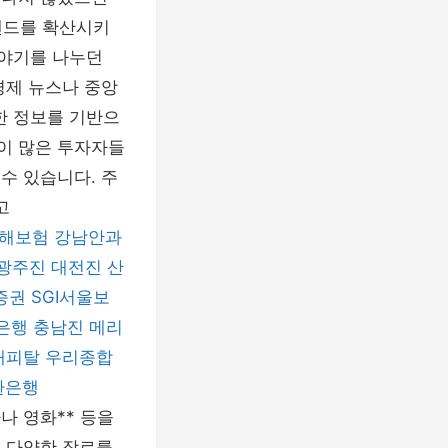
렌드를 확산시키
이야기를 나누던
경제 뉴스나 중앙
한 정보를 기반으
험이 많은 투자자들
수 있습니다. 주
고
해보험
강남안과
광주진
대전진
산
증권
SGI서울보
은행
충남진
메리
캐피탈
우리종합
환은행
마나 영화** 등을
 등 다양한 장르를