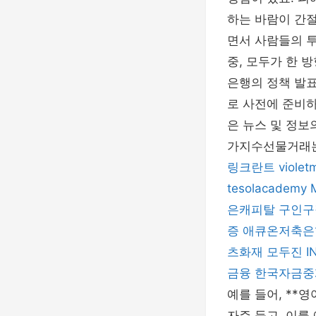
하는 바람이 간
면서 사람들의 투
중, 모두가 한 
은행의 정책 발표
로 사전에 준비하
은 뉴스 및 정보
가지수선물거래는
링크란트
violet
tesolacademy
은캐피탈
구인구
증
애큐온저축은
츠화재
모두진
I
금융
한국자금중
예를 들어, **영
자주 듣고, 이를 