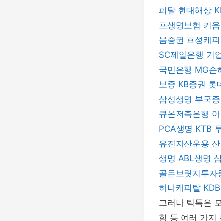
피탈
현대해상
프생명보험
키움
움증권
효성캐
SC제일은행
기
국민은행
MG손
보증
KB증권
롯
삼성생명
부국
큐온저축은행
아
PCA생명
KTB
유진자산운용
산
생명
ABL생명
골든브릿지투자
하나캐피탈
KD
그러나 틱톡은 모
힘 등 여러 가지