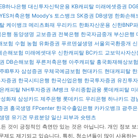
KEB하나은행
대신투자신탁운용
KB캐피탈
미래에셋증권
DG
YES저축은행
Moody's
토스뱅크
SK증권
DB생명
한화손해
피탈
케이뱅크
메리츠화재
우리카드
한화자산운용
신한BNP
업은행
동양생명
교보증권
전북은행
한국자금중개
부산은행
해보험
수협
농협
유화증권
푸르덴셜생명
서울외국환중개
데손해보험
미래에셋대우
신한캐피탈
BC카드
교보악사자산
증권
DB손해보험
푸른저축은행
아주캐피탈
흥국화재해상보
주IB투자
삼성증권
우체국예금보험
현대카드
현대캐피탈
한
 투자증권
한국시티은행
한국산업은행
한국투자증권
유진투
은캐피탈
NH투자증권
iM뱅크
우리종합금융
롯데캐피탈
미
삼성화재
삼성카드
제주은행
롯데카드
우리은행
하나카드
경
증권
흥국생명
FPcenter
한국수출입은행
카카오뱅크
광주
B생명
유기견 무료분양
일산 피부과
숏텐츠
든 것이 긍정적인 측면만 있는 것은 아닙니다. 개인 정보 보
 문제도 제기되고 있습니다. 특히, 청소년들이 많이 사용하