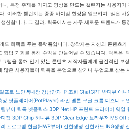
거나, 특정 주제를 가지고 영상을 만드는 챌린지는 사용자가 
. 이러한 챌린지는 종종 바이럴 현상을 일으키며, 많은 사
 생산합니다. 그 결과, 틱톡에서는 자주 새로운 트렌드가 
게도 혜택을 주는 플랫폼입니다. 창작자는 자신의 콘텐츠가 
드 협업 기회를 통해 수익을 만들어낼 수 있습니다. 틱톡은 
프로그램을 통해 인기 있는 콘텐츠 제작자들에게 금전적인 보
인해 많은 사용자들이 틱톡을 본업으로 삼거나 부업으로 삼는
일프로
노안백내장
강남안과
IP 조회
ChatGPT
반디뷰
애니
 측정
팟플레이어(PotPlayer)
라인
멜론
구글 크롬
디즈니 +
버
팀뷰어
틱톡
넷플릭스
3DP Net
HP 프린트 드라이버
웨일
반디집
3DP Chip
허니뷰
3DP Clear
Edge 브라우저
MS Off
 원격 프로그램
한글(HWP뷰어)
신한생명
신한카드
ING생명