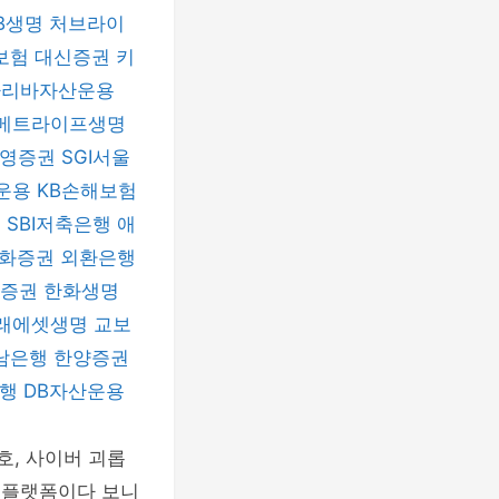
B생명
처브라이
보험
대신증권
키
파리바자산운용
메트라이프생명
신영증권
SGI서울
운용
KB손해보험
험
SBI저축은행
애
화증권
외환은행
자증권
한화생명
래에셋생명
교보
남은행
한양증권
은행
DB자산운용
호, 사이버 괴롭
는 플랫폼이다 보니