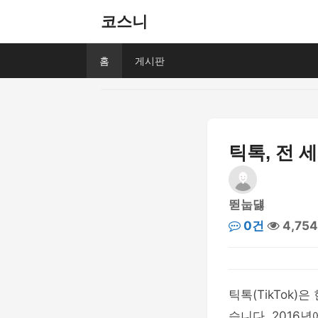
코스니
홈
게시판
틱톡, 전 
뛷눕덇
0건
4,75
틱톡(TikTok
습니다. 2016년