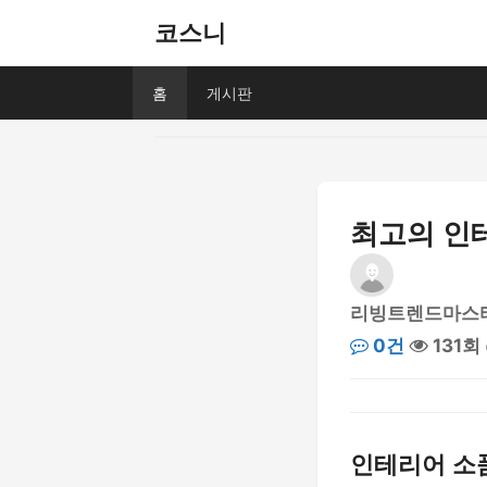
코스니
홈
게시판
최고의 인테
리빙트렌드마스
0건
131회
인테리어 소품