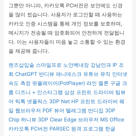
그뿐만 아니라, 카카오톡 PC버전은 보안에도 신경
을 많이 썼습니다. 사용자가 로그인할 때 사용하는
카카오 인증 시스템을 통해 개인 정보를 보호하며,
메시지가 전송될 때 암호화되어 안전하게 전달됩니
다. 이는 사용자들이 마음 놓고 소통할 수 있는 환경
을 제공해 줍니다.
렌즈삽입술
스마일프로
노안백내장
강남안과
IP 조
회
ChatGPT
반디뷰
애니데스크
유튜브 뮤직
인터넷
속도 측정
팟플레이어(PotPlayer)
라인
멜론
구글 크
롬
디즈니 +
인스타그램
삼성 프린트 드라이버
팀뷰
어
틱톡
넷플릭스
3DP Net
HP 프린트 드라이버
웨
일 웹브라우저
PDF 뷰어
텔레그램
반디집
3DP
Chip
허니뷰
3DP Clear
Edge 브라우저
MS Office
카카오톡 PC버전
PARSEC 원격 프로그램
한글