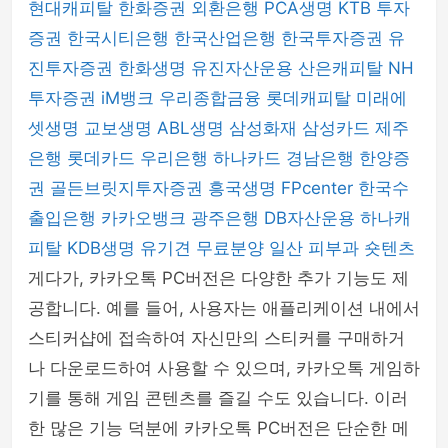
현대캐피탈
한화증권
외환은행
PCA생명
KTB 투자
증권
한국시티은행
한국산업은행
한국투자증권
유
진투자증권
한화생명
유진자산운용
산은캐피탈
NH
투자증권
iM뱅크
우리종합금융
롯데캐피탈
미래에
셋생명
교보생명
ABL생명
삼성화재
삼성카드
제주
은행
롯데카드
우리은행
하나카드
경남은행
한양증
권
골든브릿지투자증권
흥국생명
FPcenter
한국수
출입은행
카카오뱅크
광주은행
DB자산운용
하나캐
피탈
KDB생명
유기견 무료분양
일산 피부과
숏텐츠
게다가, 카카오톡 PC버전은 다양한 추가 기능도 제
공합니다. 예를 들어, 사용자는 애플리케이션 내에서
스티커샵에 접속하여 자신만의 스티커를 구매하거
나 다운로드하여 사용할 수 있으며, 카카오톡 게임하
기를 통해 게임 콘텐츠를 즐길 수도 있습니다. 이러
한 많은 기능 덕분에 카카오톡 PC버전은 단순한 메