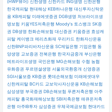
(HWP뷰어)
신한생명
신한카드
ING생명
신한은행
한국캐피탈
현대해상
KEB하나은행
대신투자신탁운
용
KB캐피탈
미래에셋증권
DGB생명
처브라이프생
명보험
키움YES저축은행
Moody's
토스뱅크
SK증
권
DB생명
한화손해보험
대신증권
키움증권
효성캐
피탈
케이뱅크
메리츠화재
우리카드
한화자산운용
신한BNP파리바자산운용
SC제일은행
기업은행
동
양생명
교보증권
전북은행
한국자금중개
부산은행
메트라이프생명
국민은행
MG손해보험
수협
농협
유화증권
푸르덴셜생명
서울외국환중개
신영증권
SGI서울보증
KB증권
롯데손해보험
미래에셋대우
신한캐피탈
BC카드
교보악사자산운용
KB손해보험
삼성생명
부국증권
DB손해보험
푸른저축은행
아주
캐피탈
흥국화재해상보험
SBI저축은행
애큐온저축
은행
아주IB투자
삼성증권
우체국예금보험
현대카드