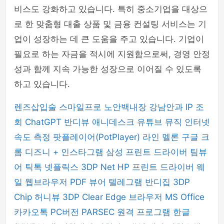
비스도 강화하고 있습니다. 특히 중소기업을 대상으
로 한 맞춤형 대출 상품 및 금융 컨설팅 서비스는 기
업이 성장하는 데 큰 도움을 주고 있습니다. 기업이
필요로 하는 자금을 적시에 지원함으로써, 경영 안정
성과 함께 지속 가능한 성장으로 이어질 수 있도록
하고 있습니다.
렌즈삽입술
스마일프로
노안백내장
강남안과
IP 조
회
ChatGPT
반디뷰
애니데스크
유튜브 뮤직
인터넷
속도 측정
팟플레이어(PotPlayer)
라인
멜론
구글 크
롬
디즈니 +
인스타그램
삼성 프린트 드라이버
팀뷰
어
틱톡
넷플릭스
3DP Net
HP 프린트 드라이버
웨
일 웹브라우저
PDF 뷰어
텔레그램
반디집
3DP
Chip
허니뷰
3DP Clear
Edge 브라우저
MS Office
카카오톡 PC버전
PARSEC 원격 프로그램
한글