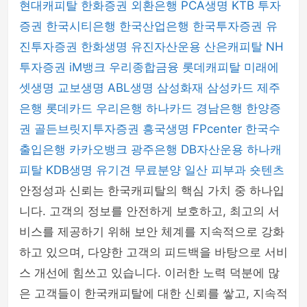
현대캐피탈
한화증권
외환은행
PCA생명
KTB 투자
증권
한국시티은행
한국산업은행
한국투자증권
유
진투자증권
한화생명
유진자산운용
산은캐피탈
NH
투자증권
iM뱅크
우리종합금융
롯데캐피탈
미래에
셋생명
교보생명
ABL생명
삼성화재
삼성카드
제주
은행
롯데카드
우리은행
하나카드
경남은행
한양증
권
골든브릿지투자증권
흥국생명
FPcenter
한국수
출입은행
카카오뱅크
광주은행
DB자산운용
하나캐
피탈
KDB생명
유기견 무료분양
일산 피부과
숏텐츠
안정성과 신뢰는 한국캐피탈의 핵심 가치 중 하나입
니다. 고객의 정보를 안전하게 보호하고, 최고의 서
비스를 제공하기 위해 보안 체계를 지속적으로 강화
하고 있으며, 다양한 고객의 피드백을 바탕으로 서비
스 개선에 힘쓰고 있습니다. 이러한 노력 덕분에 많
은 고객들이 한국캐피탈에 대한 신뢰를 쌓고, 지속적