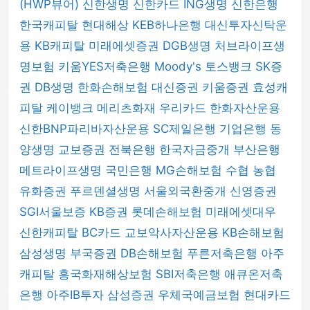
(HWP뷰어)
신한생명
신한카드
ING생명
신한은행
한국캐피탈
현대해상
KEB하나은행
대신투자신탁운
용
KB캐피탈
미래에셋증권
DGB생명
처브라이프생
명보험
키움YES저축은행
Moody's
토스뱅크
SK증
권
DB생명
한화손해보험
대신증권
키움증권
효성캐
피탈
케이뱅크
메리츠화재
우리카드
한화자산운용
신한BNP파리바자산운용
SC제일은행
기업은행
동
양생명
교보증권
전북은행
한국자금중개
부산은행
메트라이프생명
국민은행
MG손해보험
수협
농협
유화증권
푸르덴셜생명
서울외국환중개
신영증권
SGI서울보증
KB증권
롯데손해보험
미래에셋대우
신한캐피탈
BC카드
교보악사자산운용
KB손해보험
삼성생명
부국증권
DB손해보험
푸른저축은행
아주
캐피탈
흥국화재해상보험
SBI저축은행
애큐온저축
은행
아주IB투자
삼성증권
우체국예금보험
현대카드