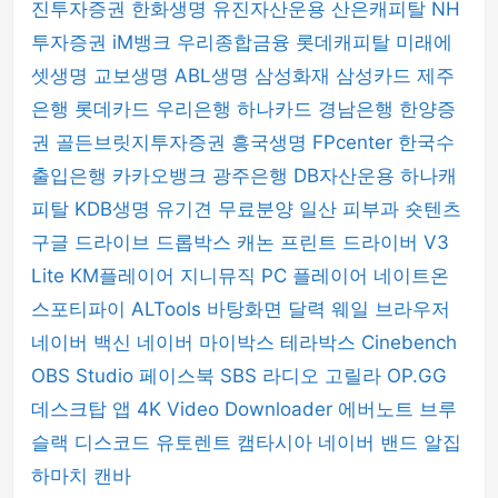
진투자증권
한화생명
유진자산운용
산은캐피탈
NH
투자증권
iM뱅크
우리종합금융
롯데캐피탈
미래에
셋생명
교보생명
ABL생명
삼성화재
삼성카드
제주
은행
롯데카드
우리은행
하나카드
경남은행
한양증
권
골든브릿지투자증권
흥국생명
FPcenter
한국수
출입은행
카카오뱅크
광주은행
DB자산운용
하나캐
피탈
KDB생명
유기견 무료분양
일산 피부과
숏텐츠
구글 드라이브
드롭박스
캐논 프린트 드라이버
V3
Lite
KM플레이어
지니뮤직 PC 플레이어
네이트온
스포티파이
ALTools
바탕화면 달력
웨일 브라우저
네이버 백신
네이버 마이박스
테라박스
Cinebench
OBS Studio
페이스북
SBS 라디오 고릴라
OP.GG
데스크탑 앱
4K Video Downloader
에버노트
브루
슬랙
디스코드
유토렌트
캠타시아
네이버 밴드
알집
하마치
캔바