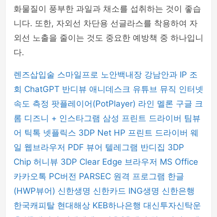
화물질이 풍부한 과일과 채소를 섭취하는 것이 좋습
니다. 또한, 자외선 차단용 선글라스를 착용하여 자
외선 노출을 줄이는 것도 중요한 예방책 중 하나입니
다.
렌즈삽입술
스마일프로
노안백내장
강남안과
IP 조
회
ChatGPT
반디뷰
애니데스크
유튜브 뮤직
인터넷
속도 측정
팟플레이어(PotPlayer)
라인
멜론
구글 크
롬
디즈니 +
인스타그램
삼성 프린트 드라이버
팀뷰
어
틱톡
넷플릭스
3DP Net
HP 프린트 드라이버
웨
일 웹브라우저
PDF 뷰어
텔레그램
반디집
3DP
Chip
허니뷰
3DP Clear
Edge 브라우저
MS Office
카카오톡 PC버전
PARSEC 원격 프로그램
한글
(HWP뷰어)
신한생명
신한카드
ING생명
신한은행
한국캐피탈
현대해상
KEB하나은행
대신투자신탁운