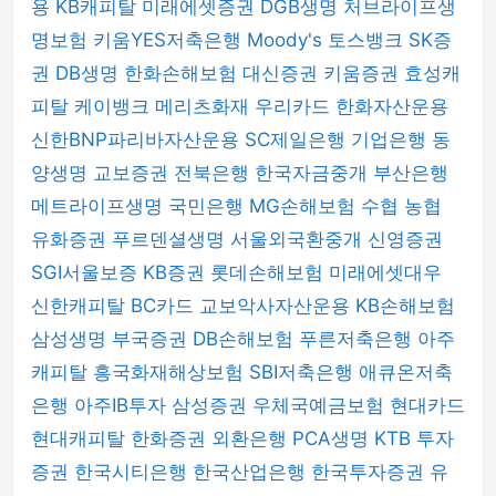
용
KB캐피탈
미래에셋증권
DGB생명
처브라이프생
명보험
키움YES저축은행
Moody's
토스뱅크
SK증
권
DB생명
한화손해보험
대신증권
키움증권
효성캐
피탈
케이뱅크
메리츠화재
우리카드
한화자산운용
신한BNP파리바자산운용
SC제일은행
기업은행
동
양생명
교보증권
전북은행
한국자금중개
부산은행
메트라이프생명
국민은행
MG손해보험
수협
농협
유화증권
푸르덴셜생명
서울외국환중개
신영증권
SGI서울보증
KB증권
롯데손해보험
미래에셋대우
신한캐피탈
BC카드
교보악사자산운용
KB손해보험
삼성생명
부국증권
DB손해보험
푸른저축은행
아주
캐피탈
흥국화재해상보험
SBI저축은행
애큐온저축
은행
아주IB투자
삼성증권
우체국예금보험
현대카드
현대캐피탈
한화증권
외환은행
PCA생명
KTB 투자
증권
한국시티은행
한국산업은행
한국투자증권
유