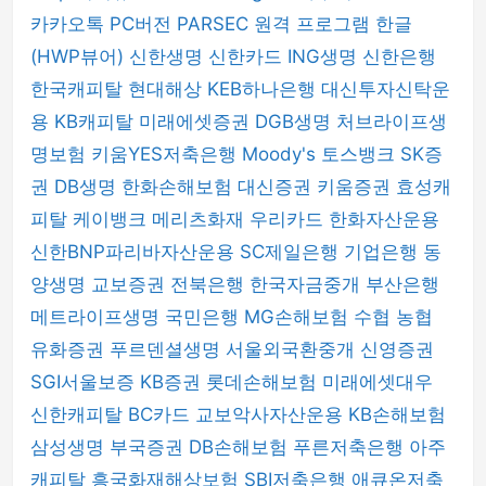
카카오톡 PC버전
PARSEC 원격 프로그램
한글
(HWP뷰어)
신한생명
신한카드
ING생명
신한은행
한국캐피탈
현대해상
KEB하나은행
대신투자신탁운
용
KB캐피탈
미래에셋증권
DGB생명
처브라이프생
명보험
키움YES저축은행
Moody's
토스뱅크
SK증
권
DB생명
한화손해보험
대신증권
키움증권
효성캐
피탈
케이뱅크
메리츠화재
우리카드
한화자산운용
신한BNP파리바자산운용
SC제일은행
기업은행
동
양생명
교보증권
전북은행
한국자금중개
부산은행
메트라이프생명
국민은행
MG손해보험
수협
농협
유화증권
푸르덴셜생명
서울외국환중개
신영증권
SGI서울보증
KB증권
롯데손해보험
미래에셋대우
신한캐피탈
BC카드
교보악사자산운용
KB손해보험
삼성생명
부국증권
DB손해보험
푸른저축은행
아주
캐피탈
흥국화재해상보험
SBI저축은행
애큐온저축