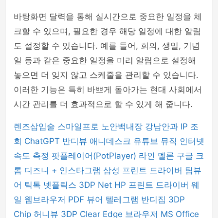
바탕화면 달력을 통해 실시간으로 중요한 일정을 체
크할 수 있으며, 필요한 경우 해당 일정에 대한 알림
도 설정할 수 있습니다. 예를 들어, 회의, 생일, 기념
일 등과 같은 중요한 일정을 미리 알림으로 설정해
놓으면 더 잊지 않고 스케줄을 관리할 수 있습니다.
이러한 기능은 특히 바쁘게 돌아가는 현대 사회에서
시간 관리를 더 효과적으로 할 수 있게 해 줍니다.
렌즈삽입술
스마일프로
노안백내장
강남안과
IP 조
회
ChatGPT
반디뷰
애니데스크
유튜브 뮤직
인터넷
속도 측정
팟플레이어(PotPlayer)
라인
멜론
구글 크
롬
디즈니 +
인스타그램
삼성 프린트 드라이버
팀뷰
어
틱톡
넷플릭스
3DP Net
HP 프린트 드라이버
웨
일 웹브라우저
PDF 뷰어
텔레그램
반디집
3DP
Chip
허니뷰
3DP Clear
Edge 브라우저
MS Office