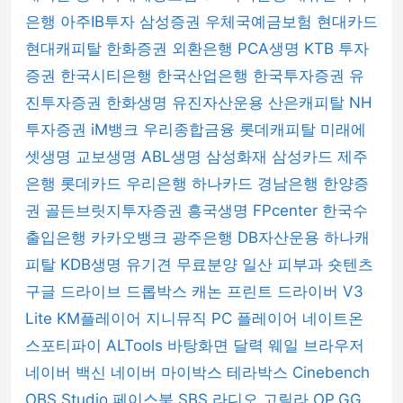
은행
아주IB투자
삼성증권
우체국예금보험
현대카드
현대캐피탈
한화증권
외환은행
PCA생명
KTB 투자
증권
한국시티은행
한국산업은행
한국투자증권
유
진투자증권
한화생명
유진자산운용
산은캐피탈
NH
투자증권
iM뱅크
우리종합금융
롯데캐피탈
미래에
셋생명
교보생명
ABL생명
삼성화재
삼성카드
제주
은행
롯데카드
우리은행
하나카드
경남은행
한양증
권
골든브릿지투자증권
흥국생명
FPcenter
한국수
출입은행
카카오뱅크
광주은행
DB자산운용
하나캐
피탈
KDB생명
유기견 무료분양
일산 피부과
숏텐츠
구글 드라이브
드롭박스
캐논 프린트 드라이버
V3
Lite
KM플레이어
지니뮤직 PC 플레이어
네이트온
스포티파이
ALTools
바탕화면 달력
웨일 브라우저
네이버 백신
네이버 마이박스
테라박스
Cinebench
OBS Studio
페이스북
SBS 라디오 고릴라
OP.GG