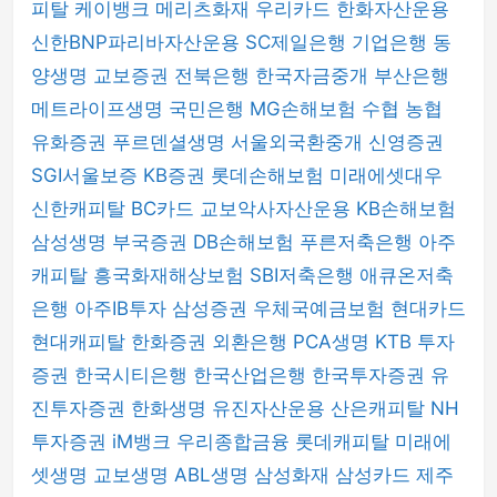
피탈
케이뱅크
메리츠화재
우리카드
한화자산운용
신한BNP파리바자산운용
SC제일은행
기업은행
동
양생명
교보증권
전북은행
한국자금중개
부산은행
메트라이프생명
국민은행
MG손해보험
수협
농협
유화증권
푸르덴셜생명
서울외국환중개
신영증권
SGI서울보증
KB증권
롯데손해보험
미래에셋대우
신한캐피탈
BC카드
교보악사자산운용
KB손해보험
삼성생명
부국증권
DB손해보험
푸른저축은행
아주
캐피탈
흥국화재해상보험
SBI저축은행
애큐온저축
은행
아주IB투자
삼성증권
우체국예금보험
현대카드
현대캐피탈
한화증권
외환은행
PCA생명
KTB 투자
증권
한국시티은행
한국산업은행
한국투자증권
유
진투자증권
한화생명
유진자산운용
산은캐피탈
NH
투자증권
iM뱅크
우리종합금융
롯데캐피탈
미래에
셋생명
교보생명
ABL생명
삼성화재
삼성카드
제주