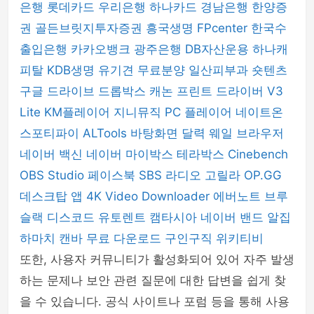
은행
롯데카드
우리은행
하나카드
경남은행
한양증
권
골든브릿지투자증권
흥국생명
FPcenter
한국수
출입은행
카카오뱅크
광주은행
DB자산운용
하나캐
피탈
KDB생명
유기견 무료분양
일산피부과
숏텐츠
구글 드라이브
드롭박스
캐논 프린트 드라이버
V3
Lite
KM플레이어
지니뮤직 PC 플레이어
네이트온
스포티파이
ALTools
바탕화면 달력
웨일 브라우저
네이버 백신
네이버 마이박스
테라박스
Cinebench
OBS Studio
페이스북
SBS 라디오 고릴라
OP.GG
데스크탑 앱
4K Video Downloader
에버노트
브루
슬랙
디스코드
유토렌트
캠타시아
네이버 밴드
알집
하마치
캔바
무료 다운로드
구인구직
위키티비
또한, 사용자 커뮤니티가 활성화되어 있어 자주 발생
하는 문제나 보안 관련 질문에 대한 답변을 쉽게 찾
을 수 있습니다. 공식 사이트나 포럼 등을 통해 사용