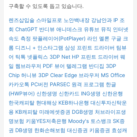
구축할 수 있도록 돕고 있습니다.
렌즈삽입술
스마일프로
노안백내장
강남안과
IP 조
회
ChatGPT
반디뷰
애니데스크
유튜브 뮤직
인터넷
속도 측정
팟플레이어(PotPlayer)
라인
멜론
구글 크
롬
디즈니 +
인스타그램
삼성 프린트 드라이버
팀뷰
어
틱톡
넷플릭스
3DP Net
HP 프린트 드라이버
웨
일 웹브라우저
PDF 뷰어
텔레그램
반디집
3DP
Chip
허니뷰
3DP Clear
Edge 브라우저
MS Office
카카오톡 PC버전
PARSEC 원격 프로그램
한글
(HWP뷰어)
신한생명
신한카드
ING생명
신한은행
한국캐피탈
현대해상
KEB하나은행
대신투자신탁운
용
KB캐피탈
미래에셋증권
DGB생명
처브라이프생
명보험
키움YES저축은행
Moody's
토스뱅크
SK증
권
DB생명
한화손해보험
대신증권
키움증권
효성캐