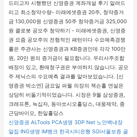
드리고자 시행했던 신영증권 계좌개설 후기 알려드
리고 최소청약수량- 미래에셋증권 20주, 청약증거
금 130,000원 신영증권 50주 청약증거금 325,000
원 클로봇 공모주 청약하기 - 미래에셋증권, 신영증
권 요즘 공모주의 전형적인 패턴이다 수요예측경쟁
률은 주관사는 신영증권과 KB증권인데 각각 100만
원, 20만 원의 증거금이 필요합니다. 우리사주조합
배정이 있고, 환매청구권은 부여하지 않습니다. 공모
주 제닉스의 수요예측 결과를 알아보았습니다. [신
영증권 박소연] 금요일 파월 의장의 잭슨홀 연설은
상당히 비둘기적이었습니다. 시장은 9월 삼성증권,
크래프톤, 녹십자, 동아쏘시오홀딩스, 대웅제약, 종
근당바이오, 한일홀딩스
신영증권
ALTools
PCA생명
3DP Net
노안백내장
알집
ING생명
iM뱅크
한국시티은행
SGI서울보증
골