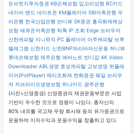
든브릿지투자증권
KB손해보험
입꼬리성형
BC카드
네이버 밴드
네이트온
KM플레이어
SBI저축은행
우
리은행
한국산업은행
반디뷰
SK증권
흥국화재해상
보험
애큐온저축은행
틱톡
IP 조회
Edge 브라우저
신한캐피탈
지니뮤직 PC 플레이어
아주캐피탈
브루
텔레그램
신한카드
신한BNP파리바자산운용
허니뷰
롯데손해보험
제주은행
에버노트
반디집
4K Video
Downloader
ABL생명
효성캐피탈
교보생명
팟플레
이어(PotPlayer)
메리츠화재
한화증권
웨일 브라우
저
처브라이프생명보험
하나카드
광주은행
(사진=신영증권) 신영증권의 채권운용부문은 사업
기반이 우수한 것으로 정평이 나있다. 총자산의
80% 내외를 국고채·우량 회사채 등의 유가증권으로
운용하며 이자수익과 운용수익을 창출하고 있다.