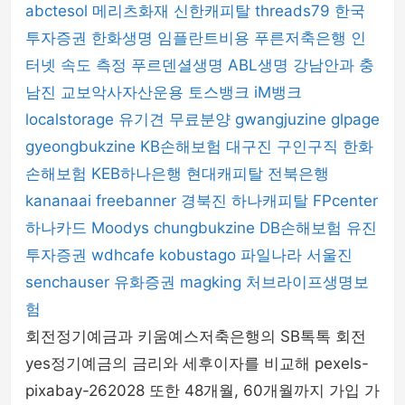
abctesol
메리츠화재
신한캐피탈
threads79
한국
투자증권
한화생명
임플란트비용
푸른저축은행
인
터넷 속도 측정
푸르덴셜생명
ABL생명
강남안과
충
남진
교보악사자산운용
토스뱅크
iM뱅크
localstorage
유기견 무료분양
gwangjuzine
glpage
gyeongbukzine
KB손해보험
대구진
구인구직
한화
손해보험
KEB하나은행
현대캐피탈
전북은행
kananaai
freebanner
경북진
하나캐피탈
FPcenter
하나카드
Moodys
chungbukzine
DB손해보험
유진
투자증권
wdhcafe
kobustago
파일나라
서울진
senchauser
유화증권
magking
처브라이프생명보
험
회전정기예금과 키움예스저축은행의 SB톡톡 회전
yes정기예금의 금리와 세후이자를 비교해 pexels-
pixabay-262028 또한 48개월, 60개월까지 가입 가