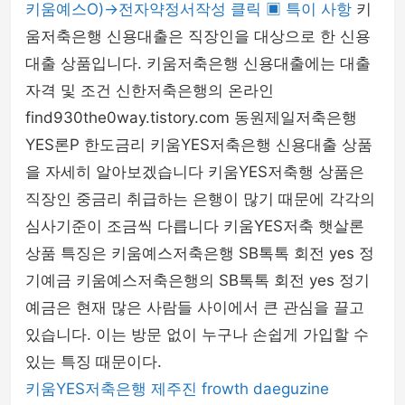
키움예스O)→전자약정서작성 클릭 ▣ 특이 사항
키
움저축은행 신용대출은 직장인을 대상으로 한 신용
대출 상품입니다. 키움저축은행 신용대출에는 대출
자격 및 조건 신한저축은행의 온라인
find930the0way.tistory.com 동원제일저축은행
YES론P 한도금리 키움YES저축은행 신용대출 상품
을 자세히 알아보겠습니다 키움YES저축행 상품은
직장인 중금리 취급하는 은행이 많기 때문에 각각의
심사기준이 조금씩 다릅니다 키움YES저축 햇살론
상품 특징은 키움예스저축은행 SB톡톡 회전 yes 정
기예금 키움예스저축은행의 SB톡톡 회전 yes 정기
예금은 현재 많은 사람들 사이에서 큰 관심을 끌고
있습니다. 이는 방문 없이 누구나 손쉽게 가입할 수
있는 특징 때문이다.
키움YES저축은행
제주진
frowth
daeguzine