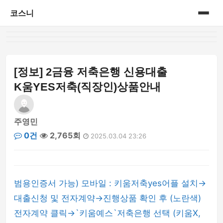
코스니
홈
게시판
[정보] 2금융 저축은행 신용대출
K움YES저축(직장인)상품안내
주영민
0건
2,765회
2025.03.04 23:26
범용인증서 가능) 모바일 : 키움저축yes어플 설치→
대출신청 및 전자계약→진행상품 확인 후 (노란색)
전자계약 클릭→`키움예스`저축은행 선택 (키움X,