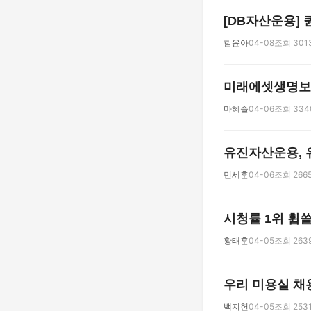
[DB자산운용]
함윤아
04-08
조회 301
미래에셋생명보험
마혜슬
04-06
조회 334
유진자산운용, 유
민세훈
04-06
조회 266
시청률 1위 휩
황태훈
04-05
조회 263
우리 미용실 채용
백지헌
04-05
조회 253