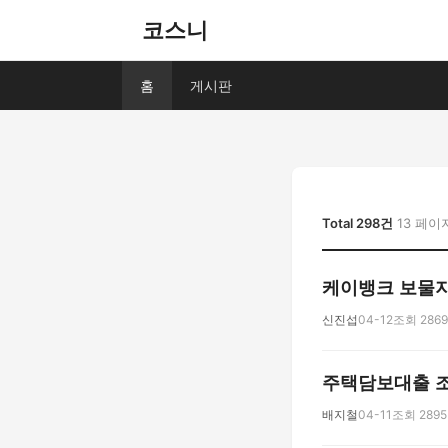
코스니
홈
게시판
Total 298건
13 페이
케이뱅크 보물
신진섭
04-12
조회 2869
주택담보대출 조
배지철
04-11
조회 2895