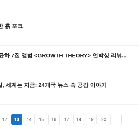
4
한 흙 포크
2
윤하 7집 앨범 <GROWTH THEORY> 언박싱 리뷰...
7
3일, 세계는 지금: 24개국 뉴스 속 공감 이야기
1
12
13
14
15
16
17
18
19
20