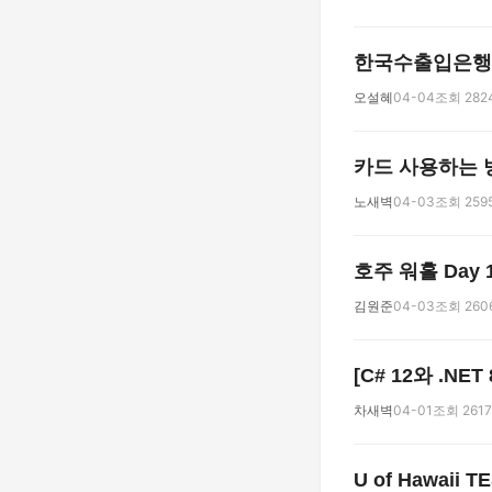
한국수출입은행 
오설혜
04-04
조회 282
카드 사용하는 
노새벽
04-03
조회 259
호주 워홀 Day 10
김원준
04-03
조회 260
[C# 12와 .NET 
차새벽
04-01
조회 2617
U of Hawaii