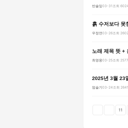
반솔잎
03-31
조회 602
흙 수저보다 못
우정연
03-26
조회 260
노래 제목 뜻 + 
최영웅
03-25
조회 257
2025년 3월 2
엄슬기
03-24
조회 264
맨끝
11