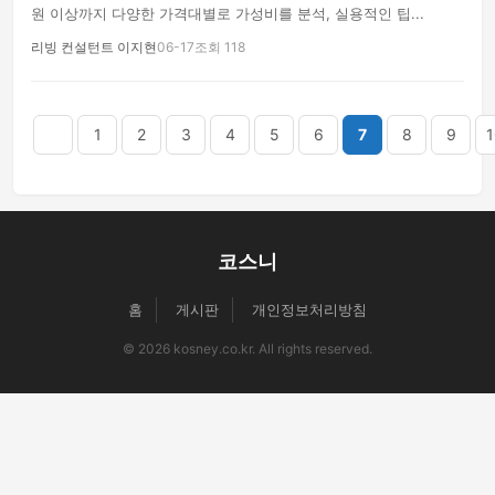
원 이상까지 다양한 가격대별로 가성비를 분석, 실용적인 팁...
리빙 컨설턴트 이지현
06-17
조회 118
음
맨끝
1
2
3
4
5
6
7
8
9
1
코스니
홈
게시판
개인정보처리방침
© 2026 kosney.co.kr. All rights reserved.