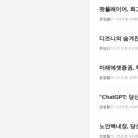
팟플레이어, 최
픘웡쁉
01-04
조회 448
디즈니의 숨겨진
뮊딶긹
12-27
조회 433
미래에셋증권, 
쎰먦쁇
01-01
조회 4281
"ChatGPT:
넆껼퉰
01-03
조회 424
노안백내장, 당
컧쎐쵏
12-25
조회 4236