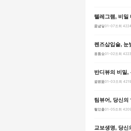
텔레그램, 비밀
쯆냷딯
01-07
조회 422
렌즈삽입술, 눈
퐁튬숬
01-02
조회 422
반디뷰의 비밀,
뀗똆뚪
01-03
조회 421
팀뷰어, 당신의
휕았춭
01-05
조회 420
교보생명, 당신