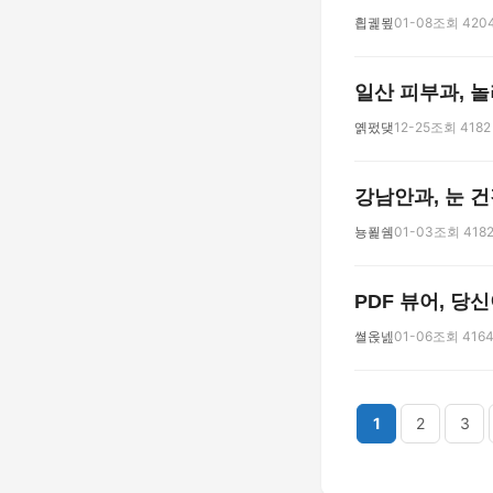
흽궱묖
01-08
조회 420
일산 피부과, 
옑펐댖
12-25
조회 4182
강남안과, 눈 
뇽푍쉠
01-03
조회 418
PDF 뷰어, 당
쎨옩넲
01-06
조회 416
다음
맨끝
1
2
3