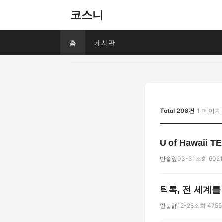
코스니
홈
게시판
Total 296건
1 페이지
U of Hawaii
반솔잎
03-31
조회 602
틱톡, 전 세계
뛷눕덇
12-28
조회 4755