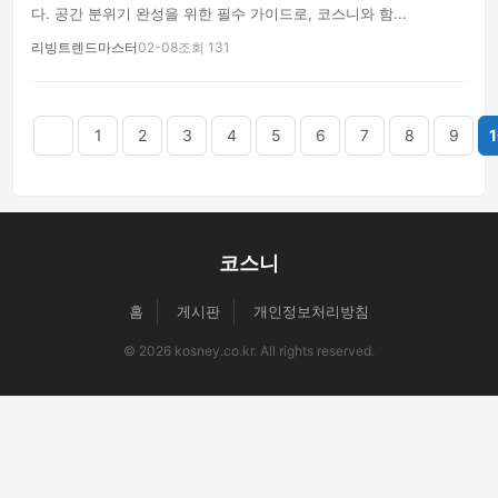
다. 공간 분위기 완성을 위한 필수 가이드로, 코스니와 함...
리빙트렌드마스터
02-08
조회 131
음
맨끝
1
2
3
4
5
6
7
8
9
1
코스니
홈
게시판
개인정보처리방침
© 2026 kosney.co.kr. All rights reserved.