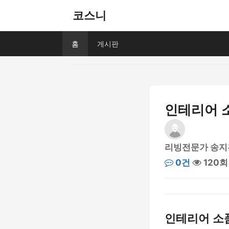
코스니
홈
게시판
인테리어 소
리빙전문가 송지
0건
120회
인테리어 소